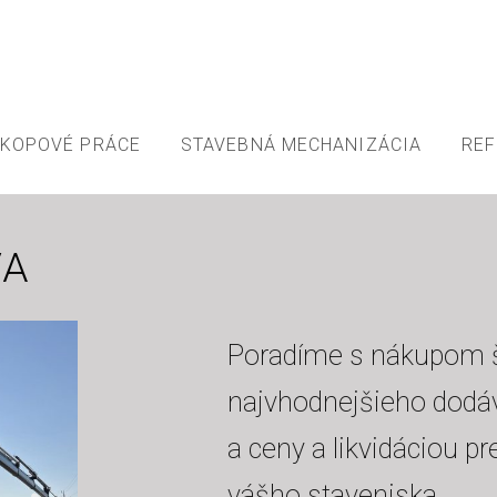
ÝKOPOVÉ PRÁCE
STAVEBNÁ MECHANIZÁCIA
REF
VA
Poradíme s nákupom š
najvhodnejšieho dodáv
a ceny a likvidáciou
pr
vášho staveniska.