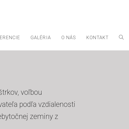
ERENCIE
GALÉRIA
O NÁS
KONTAKT
trkov, voľbou
ateľa podľa vzdialenosti
ebytočnej zeminy z